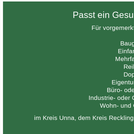
Passt ein Gesu
Für vorgemerk
Baug
Einfa
Mehrf
Rei
Dop
Eigent
Büro- od
Industrie- ode
Wohn- und 
im Kreis Unna, dem Kreis Reckli