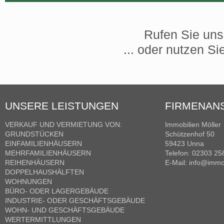
Rufen Sie un
... oder nutzen Si
UNSERE LEISTUNGEN
FIRMENAN
VERKAUF UND VERMIETUNG VON:
Immobilien Möller
GRUNDSTÜCKEN
Schützenhof 50
EINFAMILIENHÄUSERN
59423
Unna
MEHRFAMILIENHÄUSERN
Telefon:
02303 25
REIHENHÄUSERN
E-Mail: info@immo
DOPPELHAUSHÄLFTEN
WOHNUNGEN
BÜRO- ODER LAGERGEBÄUDE
INDUSTRIE- ODER GESCHÄFTSGEBÄUDE
WOHN- UND GESCHÄFTSGEBÄUDE
WERTERMITTLUNGEN